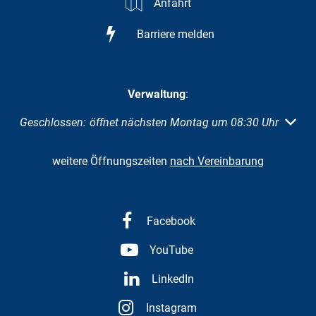
Anfahrt
Barriere melden
Verwaltung
:
Klicken, um weitere Öffnungs- oder Schließzeiten auszuble
Geschlossen:
öffnet nächsten Montag um 08:30 Uhr
weitere Öffnungszeiten
nach Vereinbarung
Facebook
YouTube
LinkedIn
Instagram