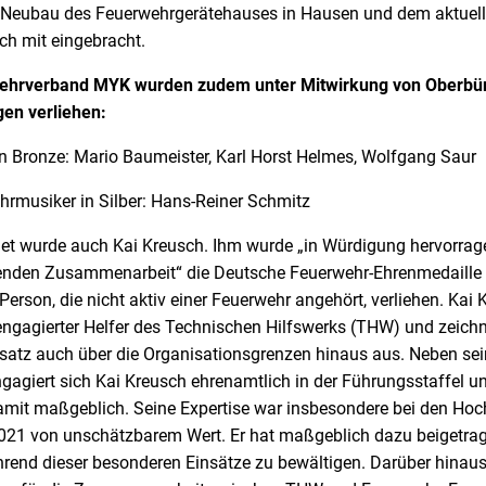
 Neubau des Feuerwehrgerätehauses in Hausen und dem aktue
ch mit eingebracht.
wehrverband MYK wurden zudem unter Mitwirkung von Oberbür
en verliehen:
n Bronze: Mario Baumeister, Karl Horst Helmes, Wolfgang Saur
hrmusiker in Silber: Hans-Reiner Schmitz
t wurde auch Kai Kreusch. Ihm wurde „in Würdigung hervorrage
fenden Zusammenarbeit“ die Deutsche Feuerwehr-Ehrenmedaille 
erson, die nicht aktiv einer Feuerwehr angehört, verliehen. Kai K
engagierter Helfer des Technischen Hilfswerks (THW) und zeichn
atz auch über die Organisationsgrenzen hinaus aus. Neben sei
giert sich Kai Kreusch ehrenamtlich in der Führungsstaffel und
damit maßgeblich. Seine Expertise war insbesondere bei den Ho
21 von unschätzbarem Wert. Er hat maßgeblich dazu beigetrag
end dieser besonderen Einsätze zu bewältigen. Darüber hinaus 