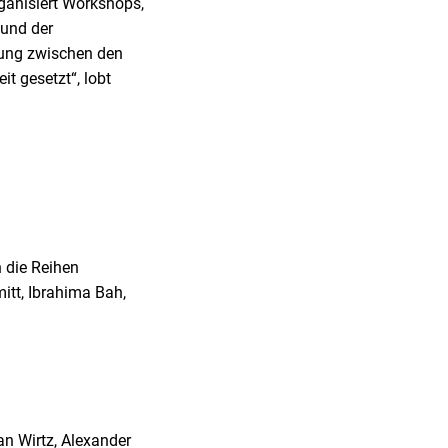
ganisiert Workshops,
 und der
dung zwischen den
t gesetzt“, lobt
n die Reihen
itt, Ibrahima Bah,
n Wirtz, Alexander