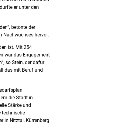
urfte er unter den
en“, betonte der
en Nachwuchses hervor.
en ist. Mit 254
ngen war das Engagement
 so Stein, der dafür
ll das mit Beruf und
bedarfsplan
dem die Stadt in
lle Stärke und
e technische
 in Nitztal, Kürrenberg