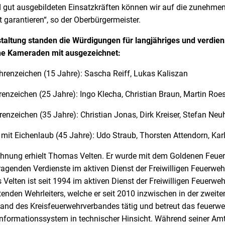
 gut ausgebildeten Einsatzkräften können wir auf die zunehme
t garantieren“, so der Oberbürgermeister.
taltung standen die Würdigungen für langjähriges und verdie
he Kameraden mit ausgezeichnet:
renzeichen (15 Jahre): Sascha Reiff, Lukas Kaliszan
enzeichen (25 Jahre): Ingo Klecha, Christian Braun, Martin Roe
nzeichen (35 Jahre): Christian Jonas, Dirk Kreiser, Stefan Neu
mit Eichenlaub (45 Jahre): Udo Straub, Thorsten Attendorn, Kar
chnung erhielt Thomas Velten. Er wurde mit dem Goldenen Feue
ragenden Verdienste im aktiven Dienst der Freiwilligen Feuerwe
elten ist seit 1994 im aktiven Dienst der Freiwilligen Feuerwehr
tenden Wehrleiters, welche er seit 2010 inzwischen in der zweite
tand des Kreisfeuerwehrverbandes tätig und betreut das feuerwe
formationssystem in technischer Hinsicht. Während seiner Amts