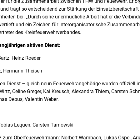
ner für die Zusammenarbeit zwischen THW und Feuerwehr. Er or
 und trägt so entscheidend zur Stärkung der Einsatzbereitschaft
heiten bei. „Durch seine unermüdliche Arbeit hat er die Verbin
ertieft und ein Zeichen für interorganisatorische Zusammenarbei
ertreter des Kreisfeuerwehrverbandes.
angjährigen aktiven Dienst:
Bartz, Heinz Roeder
z, Hermann Theisen
en Dienst – gleich neun Feuerwehrangehörige wurden offiziell i
tz, Celine Greger, Kai Kreusch, Alexandra Thiem, Carsten Schm
as Debus, Valentin Weber.
bias Lequen, Carsten Tarnowski
/ zum Oberfeuerwehrmann: Norbert Wambach, Lukas Ospel, Aria