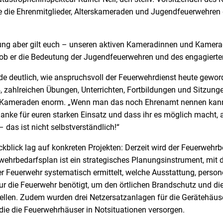
e die Ehrenmitglieder, Alterskameraden und Jugendfeuerwehren d
ung aber gilt euch – unseren aktiven Kameradinnen und Kamerad
hob er die Bedeutung der Jugendfeuerwehren und des engagiert
e deutlich, wie anspruchsvoll der Feuerwehrdienst heute geword
, zahlreichen Übungen, Unterrichten, Fortbildungen und Sitzu
Kameraden enorm. „Wenn man das noch Ehrenamt nennen kann“,
anke für euren starken Einsatz und dass ihr es möglich macht, a
 das ist nicht selbstverständlich!“
kblick lag auf konkreten Projekten: Derzeit wird der Feuerwehr
erwehrbedarfsplan ist ein strategisches Planungsinstrument, mit 
 Feuerwehr systematisch ermittelt, welche Ausstattung, persone
ur die Feuerwehr benötigt, um den örtlichen Brandschutz und di
tellen. Zudem wurden drei Netzersatzanlagen für die Gerätehäuser
die die Feuerwehrhäuser in Notsituationen versorgen.