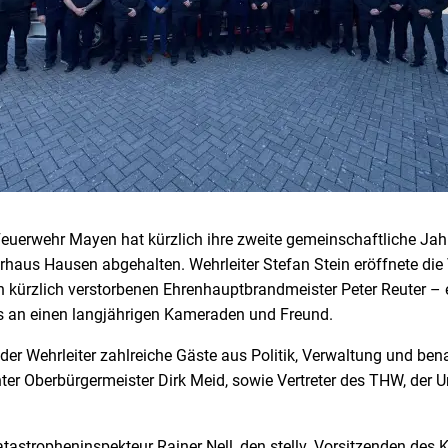
 Feuerwehr Mayen hat kürzlich ihre zweite gemeinschaftliche J
erhaus Hausen abgehalten. Wehrleiter Stefan Stein eröffnete di
 kürzlich verstorbenen Ehrenhauptbrandmeister Peter Reuter –
an einen langjährigen Kameraden und Freund.
der Wehrleiter zahlreiche Gäste aus Politik, Verwaltung und be
ter Oberbürgermeister Dirk Meid, sowie Vertreter des THW, der 
tastropheninspekteur Rainer Nell, den stellv. Vorsitzenden des