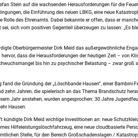
tefan Stein auf die wachsenden Herausforderungen für die Feuer
ingungen, die Einführung des neuen LBKG, eine neue Katastro
e Rolle des Ehrenamts. Dabei bekannte er offen, dass er manc
it sei, sich vom positiven Gegenteil überzeugen zu lassen: „Es ble
ürdigte Oberbürgermeister Dirk Meid das außergewöhnliche Eng
b hervor, dass die Herausforderungen der heutigen Zeit – von K
achwuchsmangel bis hin zu psychischer Belastung – zwar groß se
fand die Gründung der „Löschbande Hausen“, einer Bambini-Fe
nd zehn Jahren, die spielerisch an das Thema Brandschutz hera
diesem Jahr anstehen, wurden angesprochen: 30 Jahre Jugendfe
ehr Hausen.
ft kündigte Dirk Meid wichtige Investitionen an: neue Schutzklei
rnes Hilfeleistungslöschfahrzeug, eine neue cloudbasierte Pers
mtlichen Stelle, für den Bereich Großschadenslagen / Katastrop