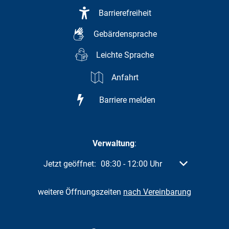
Barrierefreiheit
Gebärdensprache
Leichte Sprache
Anfahrt
Barriere melden
Verwaltung
:
Klicken, um weitere Öffnungs- oder Schließzeiten a
Jetzt geöffnet:
08:30
-
12:00
Uhr
Von 08:30 bis 
weitere Öffnungszeiten
nach Vereinbarung