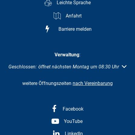
Leichte Sprache
Anfahrt
Barriere melden
Verwaltung
:
Klicken, um weitere Öffnungs- oder Schließzeiten auszuble
Geschlossen:
öffnet nächsten Montag um 08:30 Uhr
weitere Öffnungszeiten
nach Vereinbarung
Facebook
YouTube
LinkedIn