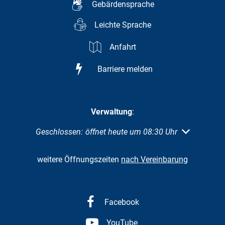
Gebärdensprache
Leichte Sprache
Anfahrt
Barriere melden
Verwaltung
:
Klicken, um weitere Öffnungs- oder Schließzeiten au
Geschlossen:
öffnet heute um 08:30 Uhr
weitere Öffnungszeiten
nach Vereinbarung
Facebook
YouTube