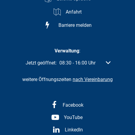
Anfahrt
Barriere melden
Verwaltung
:
Klicken, um weitere Öffnungs- oder Schließzeiten a
Jetzt geöffnet:
08:30
-
16:00
Uhr
Von 08:30 bis 
weitere Öffnungszeiten
nach Vereinbarung
Facebook
YouTube
LinkedIn