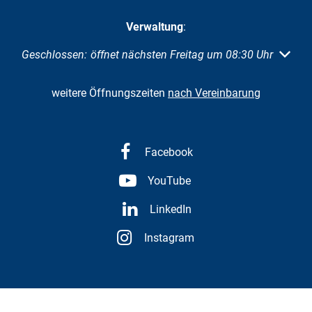
Verwaltung
:
Klicken, um weitere Öffnungs- oder Schließzeiten auszubl
Geschlossen:
öffnet nächsten Freitag um 08:30 Uhr
weitere Öffnungszeiten
nach Vereinbarung
Facebook
YouTube
LinkedIn
Instagram