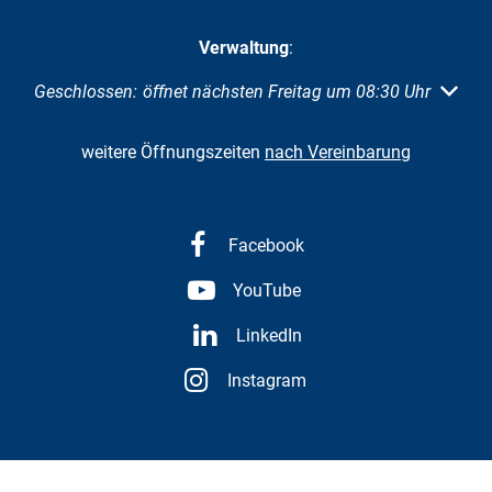
Verwaltung
:
Klicken, um weitere Öffnungs- oder Schließzeiten auszubl
Geschlossen:
öffnet nächsten Freitag um 08:30 Uhr
weitere Öffnungszeiten
nach Vereinbarung
Facebook
YouTube
LinkedIn
Instagram