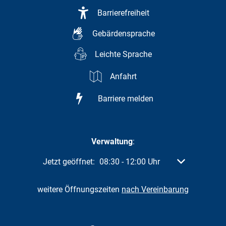
Barrierefreiheit
Gebärdensprache
Leichte Sprache
Anfahrt
Barriere melden
Verwaltung
:
Klicken, um weitere Öffnungs- oder Schließzeiten a
Jetzt geöffnet:
08:30
-
12:00
Uhr
Von 08:30 bis 
weitere Öffnungszeiten
nach Vereinbarung