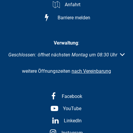
Anfahrt
Barriere melden
Verwaltung
:
Klicken, um weitere Öffnungs- oder Schließzeiten auszuble
Geschlossen:
öffnet nächsten Montag um 08:30 Uhr
weitere Öffnungszeiten
nach Vereinbarung
Facebook
YouTube
LinkedIn
Instagram