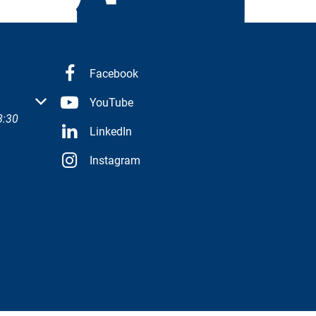
Facebook
 oder Schließzeiten auszublenden
YouTube
8:30
LinkedIn
Instagram