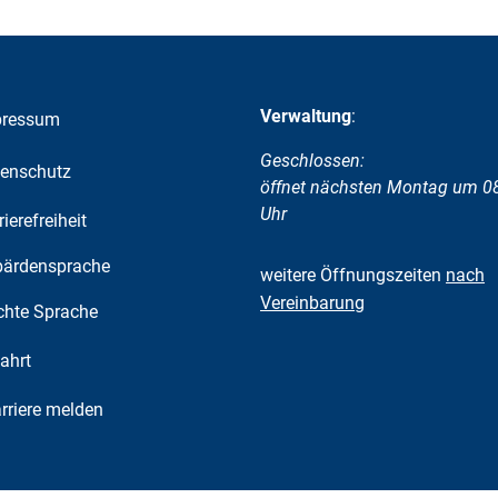
Verwaltung
:
pressum
Klicken, um weitere Öffnungs-
Geschlossen:
enschutz
öffnet nächsten Montag um 0
Uhr
rierefreiheit
ärdensprache
weitere Öffnungszeiten
nach
Vereinbarung
chte Sprache
ahrt
riere melden