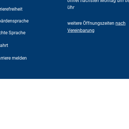
öffnet nächsten Montag um 0
Uhr
rierefreiheit
ärdensprache
weitere Öffnungszeiten
nach
Vereinbarung
chte Sprache
ahrt
riere melden