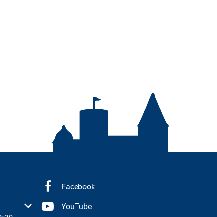
Facebook
 oder Schließzeiten auszublenden
YouTube