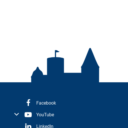
Facebook
 oder Schließzeiten auszublenden
YouTube
LinkedIn