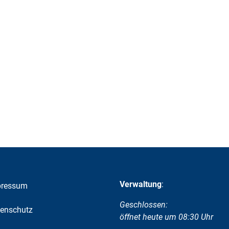
Verwaltung
:
pressum
Klicken, um weitere Öffnungs-
Geschlossen:
enschutz
öffnet heute um 08:30 Uhr