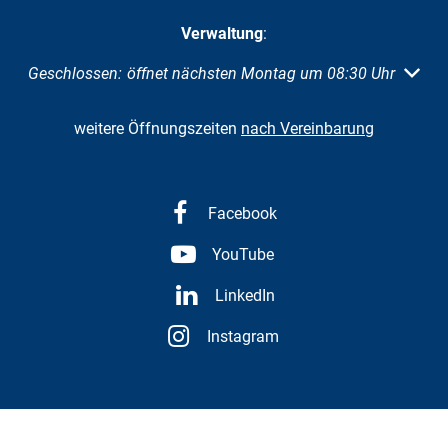
Verwaltung
:
Klicken, um weitere Öffnungs- oder Schließzeiten auszuble
Geschlossen:
öffnet nächsten Montag um 08:30 Uhr
weitere Öffnungszeiten
nach Vereinbarung
Facebook
YouTube
LinkedIn
Instagram