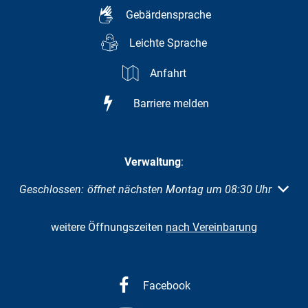
Gebärdensprache
Leichte Sprache
Anfahrt
Barriere melden
Verwaltung
:
Klicken, um weitere Öffnungs- oder Schließzeiten auszuble
Geschlossen:
öffnet nächsten Montag um 08:30 Uhr
weitere Öffnungszeiten
nach Vereinbarung
Facebook