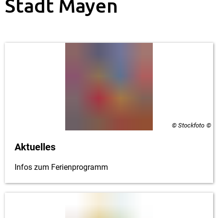
der
Stadt Mayen
Stadt
Mayen
© Stockfoto
Aktuelles
Infos zum Ferienprogramm