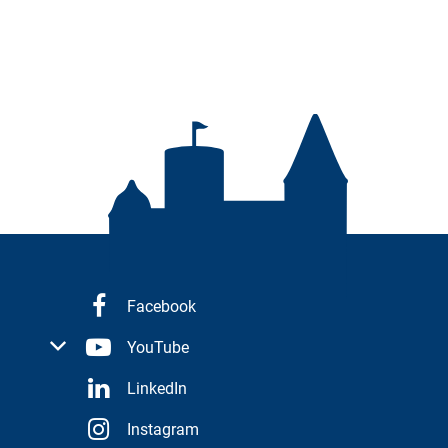
Facebook
 oder Schließzeiten auszublenden
YouTube
 bis 16:00 Uhr
LinkedIn
Instagram