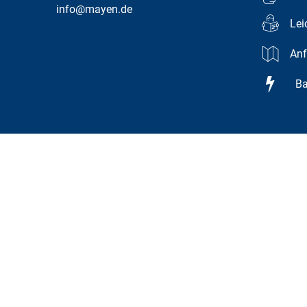
info@mayen.de
Lei
Anf
Bar