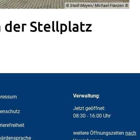
© Stadt Mayen/ Michael Franzen
 der Stellplatz
Verwaltung
:
pressum
Klicken, um weitere Öffnungs-
Jetzt geöffnet:
enschutz
08:30
-
16:00
Uhr
Von 08:30
rierefreiheit
weitere Öffnungszeiten
nach
ärdensprache