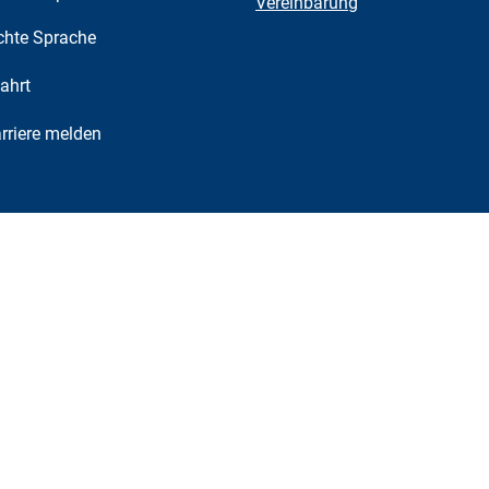
Vereinbarung
chte Sprache
ahrt
riere melden