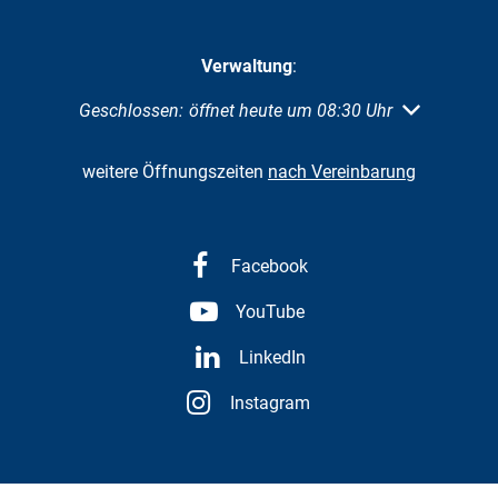
Verwaltung
:
Klicken, um weitere Öffnungs- oder Schließzeiten au
Geschlossen:
öffnet heute um 08:30 Uhr
weitere Öffnungszeiten
nach Vereinbarung
Facebook
YouTube
LinkedIn
Instagram