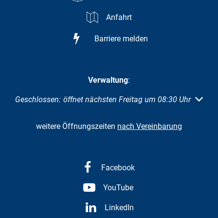
Anfahrt
Barriere melden
Verwaltung
:
Klicken, um weitere Öffnungs- oder Schließzeiten auszubl
Geschlossen:
öffnet nächsten Freitag um 08:30 Uhr
weitere Öffnungszeiten
nach Vereinbarung
Facebook
YouTube
LinkedIn