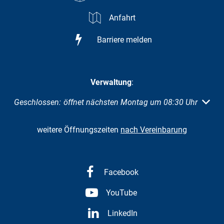
Anfahrt
Barriere melden
Verwaltung
:
Klicken, um weitere Öffnungs- oder Schließzeiten auszuble
Geschlossen:
öffnet nächsten Montag um 08:30 Uhr
weitere Öffnungszeiten
nach Vereinbarung
Facebook
YouTube
LinkedIn