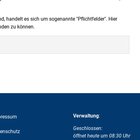
nd, handelt es sich um sogenannte "Pflichtfelder". Hier
enden zu können.
Verwaltung
:
pressum
Klicken, um weitere Öffnungs-
Geschlossen:
enschutz
öffnet heute um 08:30 Uhr