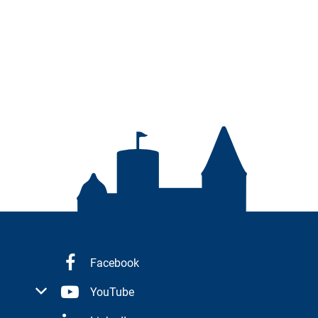
Facebook
 oder Schließzeiten auszublenden
YouTube