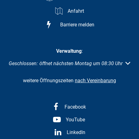
Anfahrt
Barriere melden
Verwaltung
:
Klicken, um weitere Öffnungs- oder Schließzeiten auszuble
Geschlossen:
öffnet nächsten Montag um 08:30 Uhr
weitere Öffnungszeiten
nach Vereinbarung
Facebook
YouTube
LinkedIn