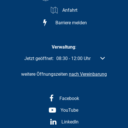
Anfahrt
Barriere melden
Verwaltung
:
Klicken, um weitere Öffnungs- oder Schließzeiten a
Jetzt geöffnet:
08:30
-
12:00
Uhr
Von 08:30 bis 
weitere Öffnungszeiten
nach Vereinbarung
Facebook
YouTube
LinkedIn