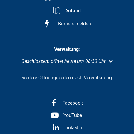
Anfahrt
Barriere melden
Verwaltung
:
Klicken, um weitere Öffnungs- oder Schließzeiten au
Geschlossen:
öffnet heute um 08:30 Uhr
weitere Öffnungszeiten
nach Vereinbarung
Facebook
YouTube
LinkedIn