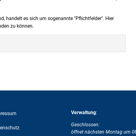
nd, handelt es sich um sogenannte "Pflichtfelder". Hier
enden zu können.
Verwaltung
:
pressum
Klicken, um weitere Öffnungs-
Geschlossen:
enschutz
öffnet nächsten Montag um 0