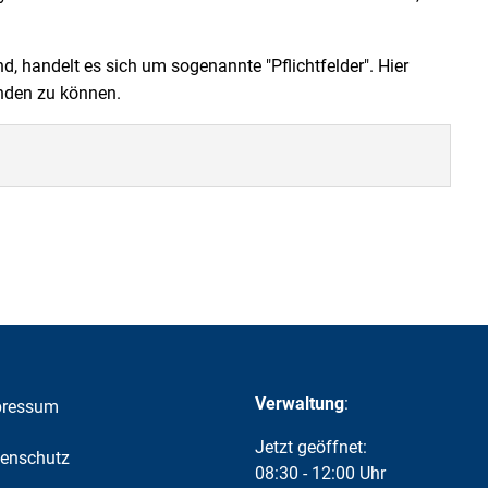
nd, handelt es sich um sogenannte "Pflichtfelder". Hier
enden zu können.
Verwaltung
:
pressum
Klicken, um weitere Öffnungs-
Jetzt geöffnet:
enschutz
08:30
-
12:00
Uhr
Von 08:30