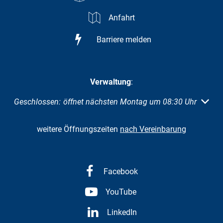
Anfahrt
Barriere melden
Verwaltung
:
Klicken, um weitere Öffnungs- oder Schließzeiten auszuble
Geschlossen:
öffnet nächsten Montag um 08:30 Uhr
weitere Öffnungszeiten
nach Vereinbarung
Facebook
YouTube
LinkedIn