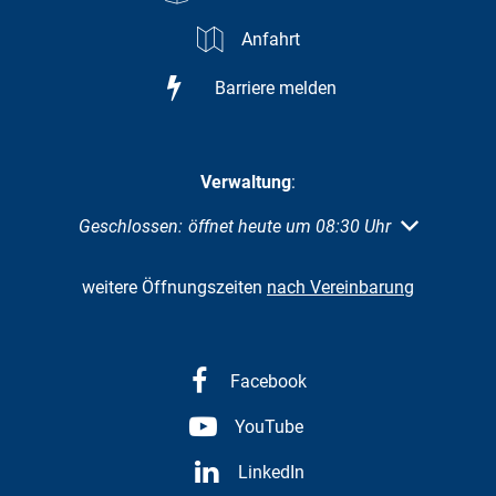
Anfahrt
Barriere melden
Verwaltung
:
Klicken, um weitere Öffnungs- oder Schließzeiten au
Geschlossen:
öffnet heute um 08:30 Uhr
weitere Öffnungszeiten
nach Vereinbarung
Facebook
YouTube
LinkedIn