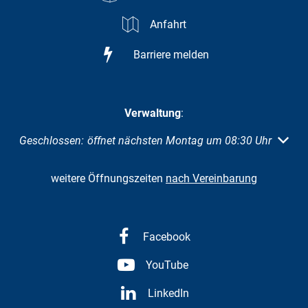
Anfahrt
Barriere melden
Verwaltung
:
Klicken, um weitere Öffnungs- oder Schließzeiten auszuble
Geschlossen:
öffnet nächsten Montag um 08:30 Uhr
weitere Öffnungszeiten
nach Vereinbarung
Facebook
YouTube
LinkedIn