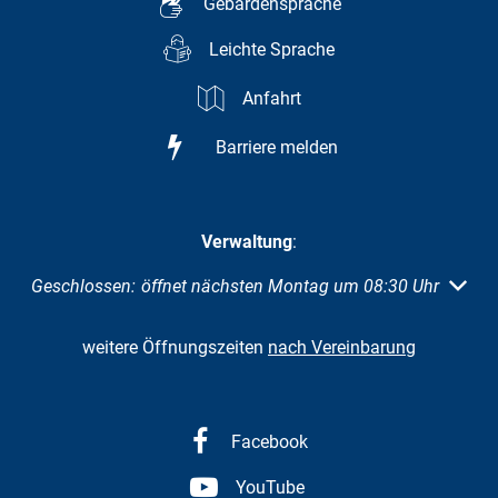
Gebärdensprache
Leichte Sprache
Anfahrt
Barriere melden
Verwaltung
:
Klicken, um weitere Öffnungs- oder Schließzeiten auszuble
Geschlossen:
öffnet nächsten Montag um 08:30 Uhr
weitere Öffnungszeiten
nach Vereinbarung
Facebook
YouTube